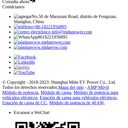
Consulta ahora
Contáctanos
No.50 de Maoyuan Road, distrito de Fengxian,
Shanghai, China
+86-18221956895
info@midapower.com
8618221956895
www.midapower.com
www.midaevse.com
© Copyright - 2018-2023: Shanghai Mida EV Power Co., Ltd.
Todos los derechos reservados.
Mapa del sitio
-
AMP Móvil
Módulo de potencia
,
Módulo de carga
,
Módulo de potencia para
vehículos eléctricos
,
Estación de carga para vehículos eléctricos
,
Estación de carga de CC
,
Módulo de potencia de 40 kW
,
Escanear a WeChat: