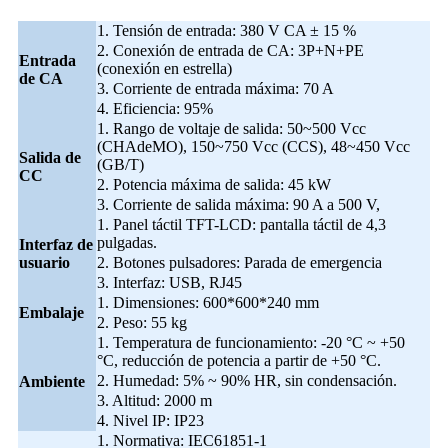
1. Tensión de entrada: 380 V CA ± 15 %
2. Conexión de entrada de CA: 3P+N+PE
Entrada
(conexión en estrella)
de CA
3. Corriente de entrada máxima: 70 A
4. Eficiencia: 95%
1. Rango de voltaje de salida: 50~500 Vcc
(CHAdeMO), 150~750 Vcc (CCS), 48~450 Vcc
Salida de
(GB/T)
CC
2. Potencia máxima de salida: 45 kW
3. Corriente de salida máxima: 90 A a 500 V,
1. Panel táctil TFT-LCD: pantalla táctil de 4,3
pulgadas.
Interfaz de
usuario
2. Botones pulsadores: Parada de emergencia
3. Interfaz: USB, RJ45
1. Dimensiones: 600*600*240 mm
Embalaje
2. Peso: 55 kg
1. Temperatura de funcionamiento: -20 °C ~ +50
°C, reducción de potencia a partir de +50 °C.
2. Humedad: 5% ~ 90% HR, sin condensación.
Ambiente
3. Altitud: 2000 m
4. Nivel IP: IP23
1. Normativa: IEC61851-1