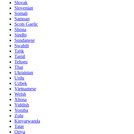
Slovak
Slovenian
Somali
Samoan
Scots Gaelic
Shona
Sindhi
Sundanese
Swahili
Tajik
Tamil
Telugu
Thai
Ukrainian
Urdu
Uzbek
Vietnamese
Welsh
Xhosa
Yiddish
Yoruba
Zulu
Kinyarwanda
Tatar
Oriya