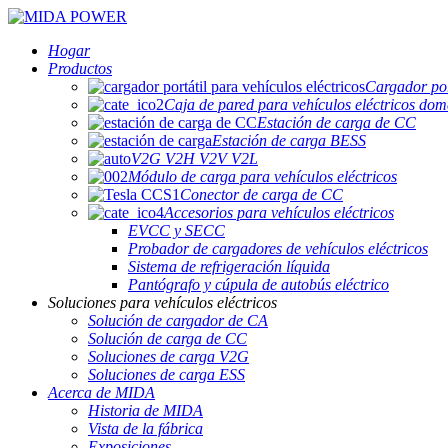
Hogar
Productos
Cargador port
Caja de pared para vehículos eléctricos dom
Estación de carga de CC
Estación de carga BESS
V2G V2H V2V V2L
Módulo de carga para vehículos eléctricos
Conector de carga de CC
Accesorios para vehículos eléctricos
EVCC y SECC
Probador de cargadores de vehículos eléctricos
Sistema de refrigeración líquida
Pantógrafo y cúpula de autobús eléctrico
Soluciones para vehículos eléctricos
Solución de cargador de CA
Solución de carga de CC
Soluciones de carga V2G
Soluciones de carga ESS
Acerca de MIDA
Historia de MIDA
Vista de la fábrica
Exposiciones