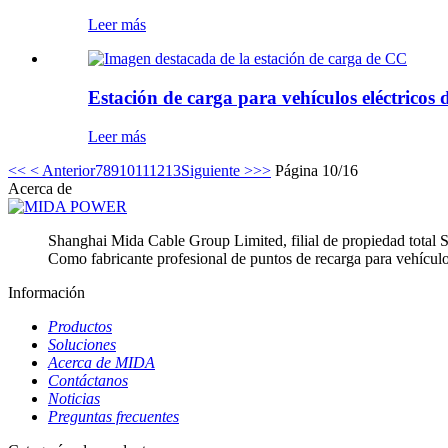
Leer más
Estación de carga para vehículos eléctrico
Leer más
<<
< Anterior
7
8
9
10
11
12
13
Siguiente >
>>
Página 10/16
Acerca de
Shanghai Mida Cable Group Limited, filial de propiedad tot
Como fabricante profesional de puntos de recarga para vehículo
Información
Productos
Soluciones
Acerca de MIDA
Contáctanos
Noticias
Preguntas frecuentes