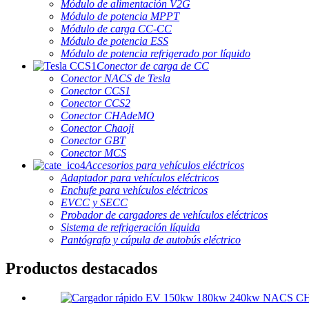
Módulo de alimentación V2G
Módulo de potencia MPPT
Módulo de carga CC-CC
Módulo de potencia ESS
Módulo de potencia refrigerado por líquido
Conector de carga de CC
Conector NACS de Tesla
Conector CCS1
Conector CCS2
Conector CHAdeMO
Conector Chaoji
Conector GBT
Conector MCS
Accesorios para vehículos eléctricos
Adaptador para vehículos eléctricos
Enchufe para vehículos eléctricos
EVCC y SECC
Probador de cargadores de vehículos eléctricos
Sistema de refrigeración líquida
Pantógrafo y cúpula de autobús eléctrico
Productos destacados